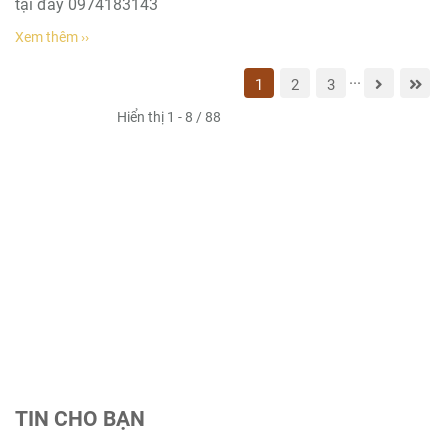
tại đây 0974183143
Xem thêm ››
...
1
2
3
Hiển thị 1 - 8 / 88
TIN CHO BẠN